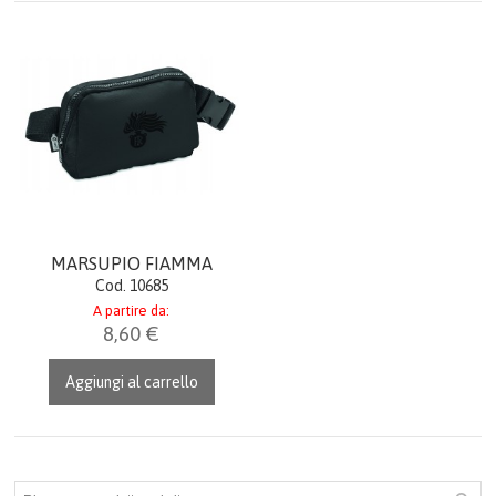
OROLOGI
AGENDE & CALENDARI
IDEE REGALO
LINEA DONNA
ITALIA
MARSUPIO FIAMMA
Cod. 10685
PORTACHIAVI GADGET
A partire da:
8,60 €
UFFICIO & LAVORO
Aggiungi al carrello
TECNOLOGIA
BORSE E ZAINI