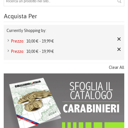
ARTICOLI DA UFFICIO
Acquista Per
PORTABLOCCHI
Currently Shopping by:
CREST & QUADRI
Prezzo:
10,00 € - 19,99 €
CERIMONIA
Prezzo:
10,00 € - 19,99 €
PENNE
Clear All
TEMPO LIBERO
FERMACARTE
COME ACQUISTARE
GALLERIA