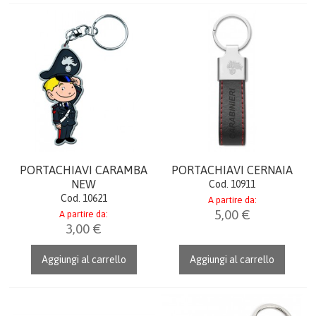
PENNE
TEMPO LIBERO
FERMACARTE
COME ACQUISTARE
GALLERIA
PORTACHIAVI CARAMBA
PORTACHIAVI CERNAIA
NEW
Cod. 10911
CONTATTI
Cod. 10621
A partire da:
5,00 €
A partire da:
3,00 €
CATALOGO
Aggiungi al carrello
Aggiungi al carrello
AIUTO
DIVENTA RIVENDITORE