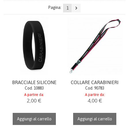
Pagina:
1
OROLOGI
AGENDE & CALENDARI
IDEE REGALO
LINEA DONNA
ITALIA
PORTACHIAVI GADGET
BRACCIALE SILICONE
COLLARE CARABINIERI
Cod. 10883
Cod. 90783
UFFICIO & LAVORO
A partire da:
A partire da:
2,00 €
4,00 €
CREST & QUADRI
Aggiungi al carrello
Aggiungi al carrello
CERIMONIA