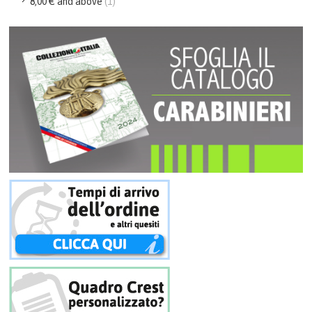
8,00 €
and above
(1)