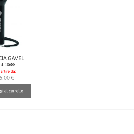
IA GAVEL
d. 10688
artire da:
5,00 €
gi al carrello