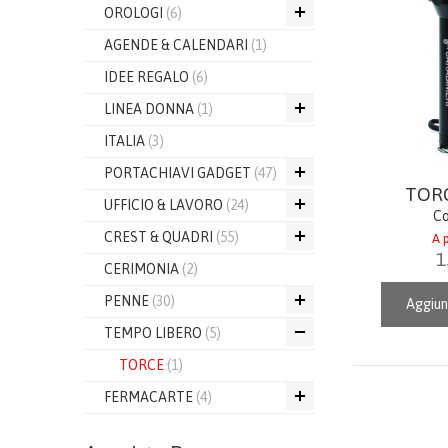
OROLOGI
(6)
AGENDE & CALENDARI
(1)
IDEE REGALO
(6)
LINEA DONNA
(1)
ITALIA
(3)
PORTACHIAVI GADGET
(47)
TORC
UFFICIO & LAVORO
(24)
Co
CREST & QUADRI
(55)
A p
1
CERIMONIA
(2)
PENNE
(30)
Aggiun
TEMPO LIBERO
(5)
TORCE
(1)
FERMACARTE
(4)