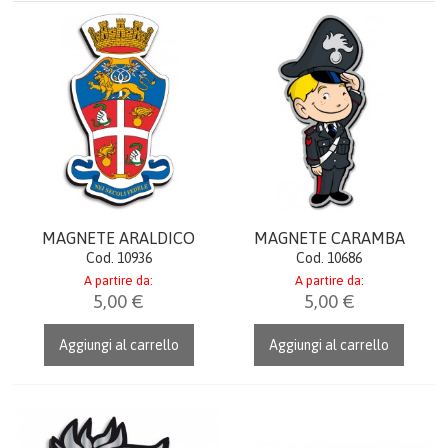
OROLOGI
AGENDE & CALENDARI
IDEE REGALO
LINEA DONNA
ITALIA
MAGNETE ARALDICO
MAGNETE CARAMBA
Cod. 10936
Cod. 10686
PORTACHIAVI GADGET
A partire da:
A partire da:
5,00 €
5,00 €
UFFICIO & LAVORO
Aggiungi al carrello
Aggiungi al carrello
CREST & QUADRI
CERIMONIA