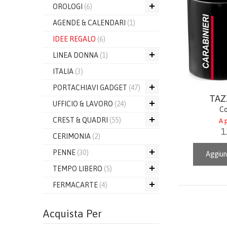
OROLOGI
(6)
AGENDE & CALENDARI
(1)
IDEE REGALO
(6)
LINEA DONNA
(1)
ITALIA
(3)
PORTACHIAVI GADGET
(47)
TAZ
UFFICIO & LAVORO
(24)
Co
CREST & QUADRI
(55)
A p
1
CERIMONIA
(2)
PENNE
(30)
Aggiun
TEMPO LIBERO
(5)
FERMACARTE
(4)
Acquista Per