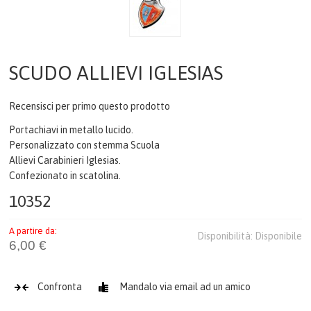
CREST & QUADRI
CERIMONIA
SCUDO ALLIEVI IGLESIAS
PENNE
Recensisci per primo questo prodotto
TEMPO LIBERO
Portachiavi in metallo lucido.
Personalizzato con stemma Scuola
FERMACARTE
Allievi Carabinieri Iglesias.
Confezionato in scatolina.
COME ACQUISTARE
10352
GALLERIA
A partire da:
Disponibilità:
Disponibile
6,00 €
CONTATTI
Confronta
Mandalo via email ad un amico
CATALOGO