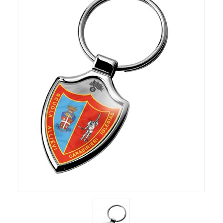
OROLOGI
AGENDE & CALENDARI
IDEE REGALO
LINEA DONNA
ITALIA
PORTACHIAVI GADGET
PORTACHIAVI VARI
PORTACHIAVI SCUDO REPARTI
UFFICIO & LAVORO