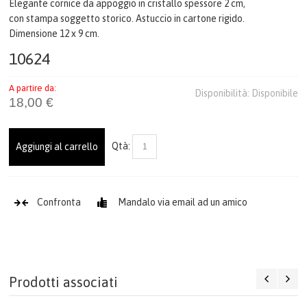
Elegante cornice da appoggio in cristallo spessore 2 cm,
con stampa soggetto storico. Astuccio in cartone rigido.
UFFICIO & LAVORO
Dimensione 12 x 9 cm.
CREST & QUADRI
10624
A partire da:
CERIMONIA
Disponibilità:
Disponibile
18,00 €
PENNE
Qtà:
Aggiungi al carrello
TEMPO LIBERO
FERMACARTE
Confronta
Mandalo via email ad un amico
COME ACQUISTARE
GALLERIA
Prodotti associati
CONTATTI