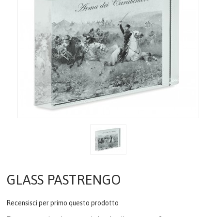
STATUE
CORNICI
LINEA BIMBO
OROLOGI
AGENDE & CALENDARI
IDEE REGALO
LINEA DONNA
GLASS PASTRENGO
ITALIA
Recensisci per primo questo prodotto
PORTACHIAVI GADGET