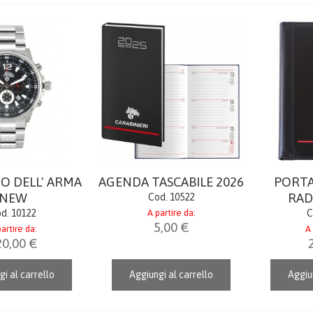
O DELL' ARMA
AGENDA TASCABILE 2026
PORTA
NEW
RAD
Cod. 10522
d. 10122
A partire da:
C
5,00 €
artire da:
A 
20,00 €
gi al carrello
Aggiungi al carrello
Aggiun