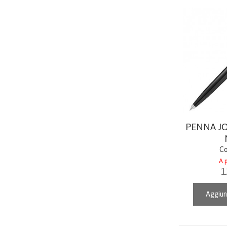
PENNA J
Co
A p
1
Aggiun