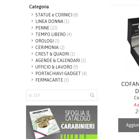
Categoria
STATUE e CORNICI
(8)
LINEA DONNA
(1)
PENNE
(22)
TEMPO LIBERO
(4)
OROLOGI
(5)
CERIMONIA
(2)
CREST & QUADRI
(1)
AGENDE & CALENDARI
(1)
UFFICIO & LAVORO
(9)
PORTACHIAVI GADGET
(4)
FERMACARTE
(3)
COFA
D
Co
A p
2
Aggiun