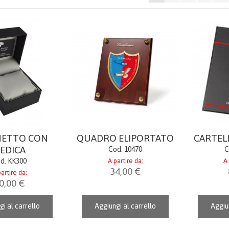
NETTO CON
QUADRO ELIPORTATO
CARTEL
EDICA
Cod. 10470
C
d. KK300
A partire da:
A 
34,00 €
artire da:
0,00 €
gi al carrello
Aggiungi al carrello
Aggiun