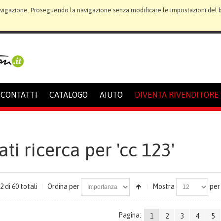
avigazione. Proseguendo la navigazione senza modificare le impostazioni del bro
CONTATTI
CATALOGO
AIUTO
DIVENTA RIVENDITORE
ati ricerca per 'cc 123'
2 di 60 totali
Ordina per
Mostra
per
Pagina:
1
2
3
4
5