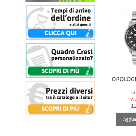
OROLOGI
Co
A p
1
Aggiun