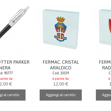
OTTER PARKER
FERMAC. CRISTAL
FERMA
NERA
ARALDICO
RAD
d. 90777
Cod. 10539
C
artire da:
A partire da:
A 
2,00 €
12,00 €
gi al carrello
Aggiungi al carrello
Aggiun