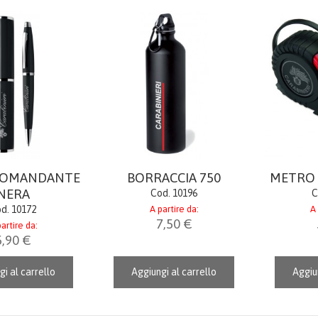
COMANDANTE
BORRACCIA 750
METRO 
NERA
Cod. 10196
C
d. 10172
A partire da:
A 
7,50 €
artire da:
5,90 €
gi al carrello
Aggiungi al carrello
Aggiun