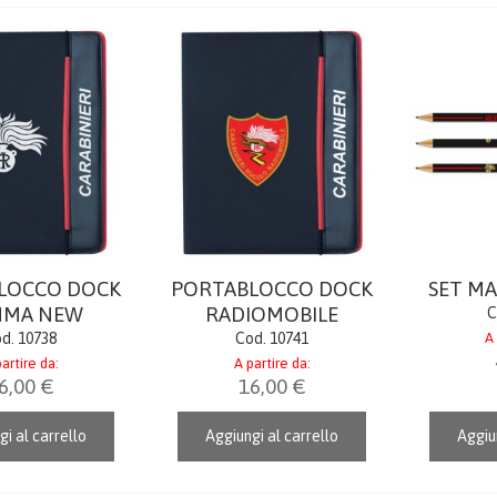
LOCCO DOCK
PORTABLOCCO DOCK
SET MA
MMA NEW
RADIOMOBILE
C
d. 10738
Cod. 10741
A 
artire da:
A partire da:
6,00 €
16,00 €
gi al carrello
Aggiungi al carrello
Aggiun