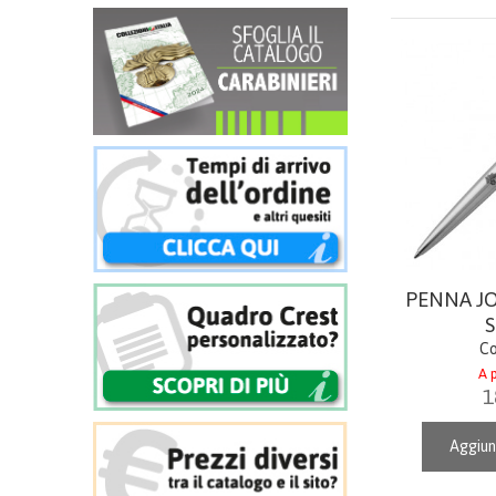
PENNA J
S
Co
A p
1
Aggiun