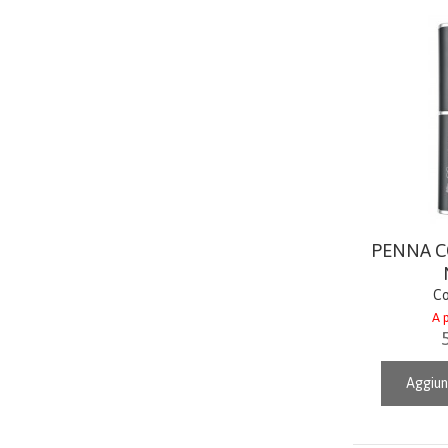
PENNA 
Co
A p
Aggiun