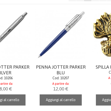
OTTER PARKER
PENNA JOTTER PARKER
SPILLA
ILVER
BLU
C
d. 10206
Cod. 10207
A 
artire da:
A partire da:
8,00 €
12,00 €
gi al carrello
Aggiungi al carrello
Aggiun