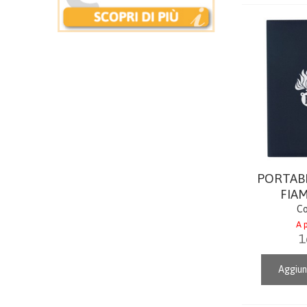
PORTAB
FIA
Co
A p
1
Aggiun