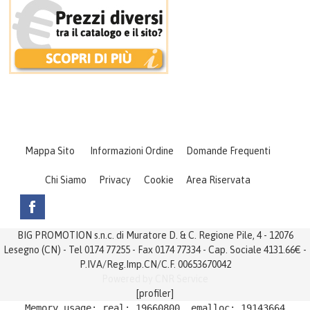
Mappa Sito
Informazioni Ordine
Domande Frequenti
Chi Siamo
Privacy
Cookie
Area Riservata
BIG PROMOTION s.n.c. di Muratore D. & C. Regione Pile, 4 - 12076
Lesegno (CN) - Tel 0174 77255 - Fax 0174 77334 - Cap. Sociale 4131.66€ -
P.IVA/Reg.Imp.CN/C.F. 00653670042
Powered by
CNR Service
[profiler]
Memory usage: real: 19660800, emalloc: 19143664