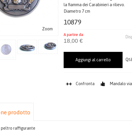
la fiamma dei Carabinieri a rilievo.
Diametro 7 cm
10879
Zoom
A partire da:
Dis
18,00 €
Qtà
Aggiungi al carrello
Confronta
Mandalo via
one prodotto
 peltro raffigurante