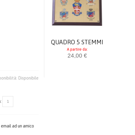
o
CRISTAL
A par
i
24
QUADRO 5 STEMMI
A partire da:
24,00 €
ponibilità:
Disponibile
:
 email ad un amico