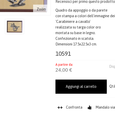
Recensisci per primo questo prodott
Zoom
Quadro da appoggio o da parete
con stampa a colori dell'immagine de
'Carabiniere a cavallo'
realizzata su targa color oro
montata su base in legno.
Confezionato in scatola.
Dimensioni 17.5x22.5x3 cm.
10591
A partire da:
Dis
24,00 €
Qtà
Aggiungi al carrello
Confronta
Mandalo via