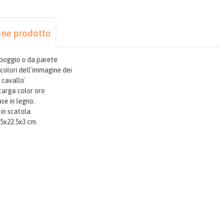
one prodotto
poggio o da parete
colori dell'immagine dei
 cavallo'
targa color oro
se in legno.
in scatola.
.5x22.5x3 cm.