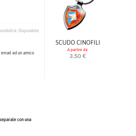
SCUDO
LA
A par
3,
ponibilità:
Disponibile
SCUDO CINOFILI
A partire da:
 email ad un amico
3,50 €
, separale con una