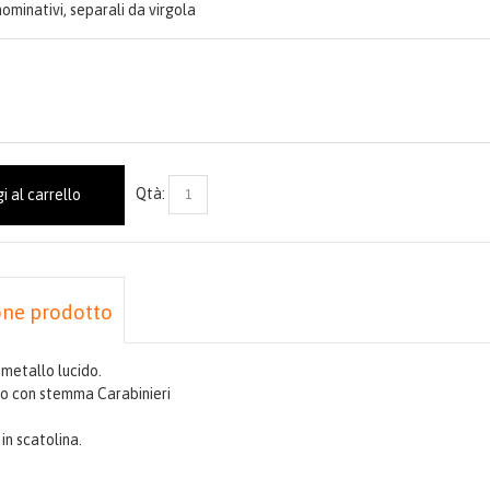
 nominativi, separali da virgola
Qtà:
i al carrello
one prodotto
 metallo lucido.
o con stemma Carabinieri
in scatolina.