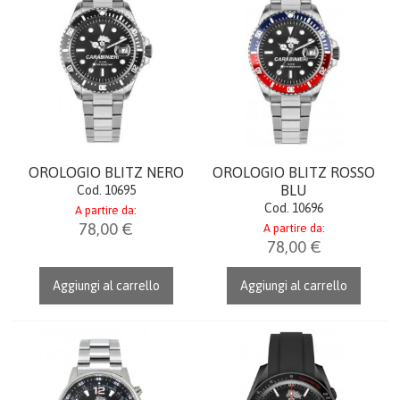
CREST & QUADRI
CERIMONIA
PENNE
TEMPO LIBERO
OROLOGIO BLITZ NERO
OROLOGIO BLITZ ROSSO
BLU
Cod. 10695
FERMACARTE
Cod. 10696
A partire da:
78,00 €
A partire da:
78,00 €
COME ACQUISTARE
Aggiungi al carrello
Aggiungi al carrello
GALLERIA
CONTATTI
CATALOGO