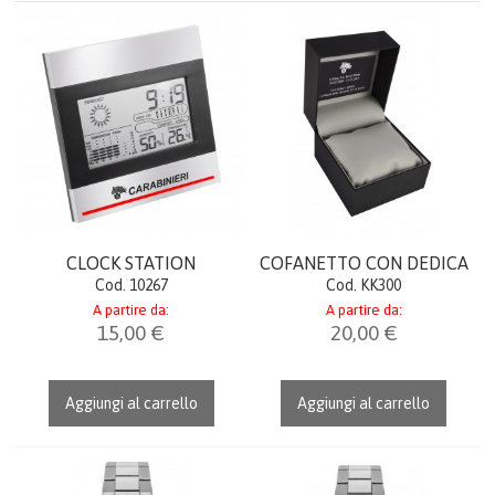
OROLOGI
OROLOGI DA TAVOLO
OROLOGI DA POLSO
AGENDE & CALENDARI
IDEE REGALO
CLOCK STATION
COFANETTO CON DEDICA
Cod. 10267
Cod. KK300
LINEA DONNA
A partire da:
A partire da:
15,00 €
20,00 €
ITALIA
Aggiungi al carrello
Aggiungi al carrello
PORTACHIAVI GADGET
UFFICIO & LAVORO