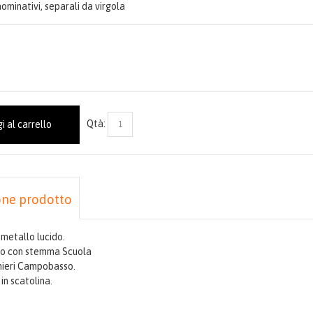
 nominativi, separali da virgola
Qtà:
i al carrello
one prodotto
 metallo lucido.
to con stemma Scuola
inieri Campobasso.
in scatolina.