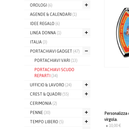
OROLOGI
(6)
AGENDE & CALENDARI
(1)
IDEE REGALO
(6)
LINEA DONNA
(1)
ITALIA
(3)
PORTACHIAVI GADGET
(47)
PORTACHIAVI VARI
(13)
PORTACHIAVI SCUDO
REPARTI
(34)
UFFICIO & LAVORO
(24)
CREST & QUADRI
(55)
CERIMONIA
(2)
PENNE
(30)
Personalizza q
virgola.
TEMPO LIBERO
(5)
+
10,00 €