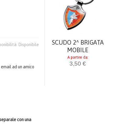
SCUDO
IGL
A par
3,
SCUDO 2^ BRIGATA
ponibilità:
Disponibile
MOBILE
A partire da:
3,50 €
 email ad un amico
, separale con una