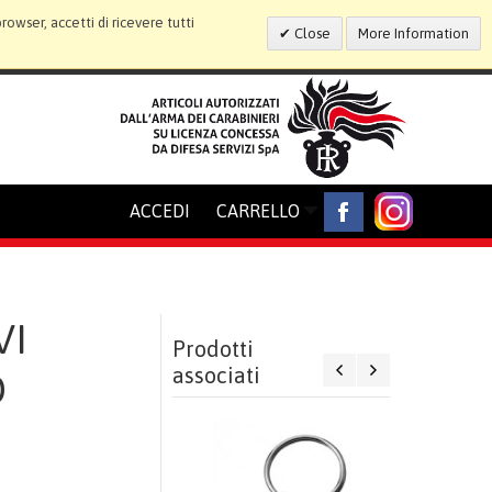
wser, accetti di ricevere tutti
Close
More Information
ACCEDI
CARRELLO
VI
Prodotti
associati
O
o