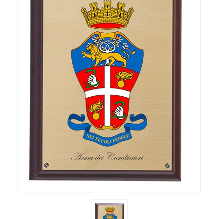
STATUE
CORNICI
LINEA BIMBO
OROLOGI
AGENDE & CALENDARI
IDEE REGALO
LINEA DONNA
ITALIA
PORTACHIAVI GADGET