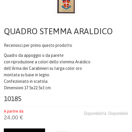
UFFICIO & LAVORO
CREST & QUADRI
QUADRO STEMMA ARALDICO
CERIMONIA
Recensisci per primo questo prodotto
PENNE
Quadro da appoggio o da parete
con riproduzione a colori dello stemma Araldico
TEMPO LIBERO
dell'Arma dei Carabinieri su targa color oro
montata su base in legno.
Confezionato in scatola.
FERMACARTE
Dimensioni 17.5x22.5x3 cm.
10185
COME ACQUISTARE
A partire da:
GALLERIA
Disponibilità:
Disponibile
24,00 €
CONTATTI