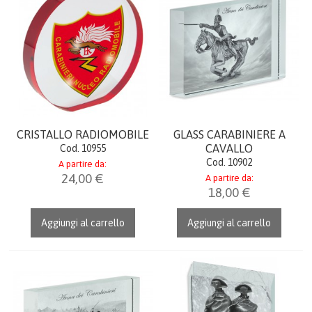
UFFICIO & LAVORO
CREST & QUADRI
CERIMONIA
PENNE
CRISTALLO RADIOMOBILE
GLASS CARABINIERE A
CAVALLO
Cod. 10955
TEMPO LIBERO
Cod. 10902
A partire da:
24,00 €
A partire da:
18,00 €
FERMACARTE
Aggiungi al carrello
Aggiungi al carrello
COME ACQUISTARE
GALLERIA
CONTATTI