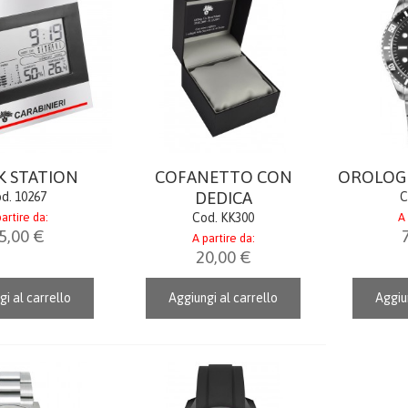
K STATION
COFANETTO CON
OROLOGI
DEDICA
d. 10267
C
artire da:
Cod. KK300
A 
5,00 €
A partire da:
20,00 €
gi al carrello
Aggiungi al carrello
Aggiun