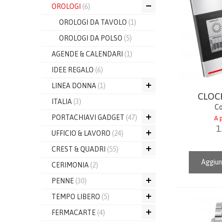
OROLOGI
(6)
OROLOGI DA TAVOLO
(1)
OROLOGI DA POLSO
(5)
AGENDE & CALENDARI
(1)
IDEE REGALO
(6)
LINEA DONNA
(1)
CLOC
ITALIA
(3)
Co
PORTACHIAVI GADGET
(47)
A p
1
UFFICIO & LAVORO
(24)
CREST & QUADRI
(55)
Aggiun
CERIMONIA
(2)
PENNE
(30)
TEMPO LIBERO
(5)
FERMACARTE
(4)