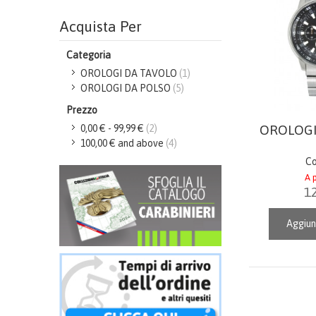
Acquista Per
Categoria
OROLOGI DA TAVOLO
(1)
OROLOGI DA POLSO
(5)
Prezzo
0,00 €
-
99,99 €
(2)
OROLOGI
100,00 €
and above
(4)
Co
A p
1
Aggiun