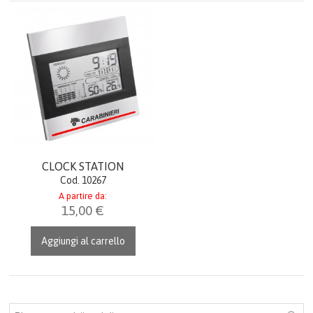
OROLOGI
OROLOGI DA TAVOLO
OROLOGI DA POLSO
AGENDE & CALENDARI
IDEE REGALO
CLOCK STATION
Cod. 10267
LINEA DONNA
A partire da:
15,00 €
ITALIA
Aggiungi al carrello
PORTACHIAVI GADGET
UFFICIO & LAVORO