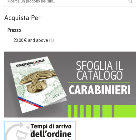
CREST & QUADRI
Acquista Per
CERIMONIA
Prezzo
20,00 €
and above
(1)
PENNE
TEMPO LIBERO
FERMACARTE
COME ACQUISTARE
GALLERIA
CONTATTI
CATALOGO