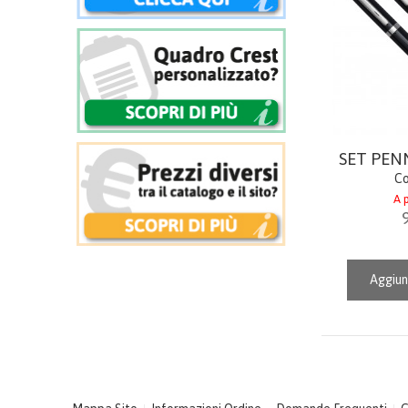
SET PEN
Co
A p
Aggiun