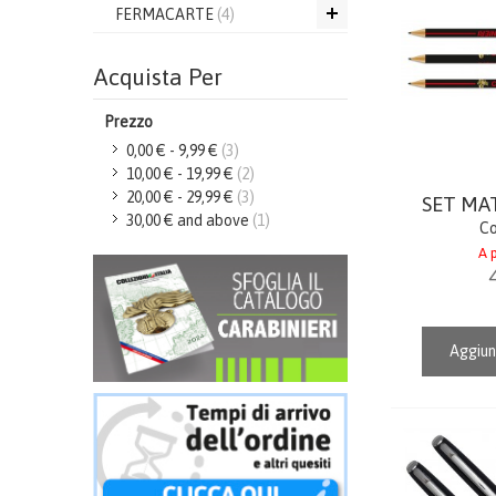
FERMACARTE
(4)
Acquista Per
Prezzo
0,00 €
-
9,99 €
(3)
10,00 €
-
19,99 €
(2)
20,00 €
-
29,99 €
(3)
SET MAT
30,00 €
and above
(1)
Co
A p
Aggiun