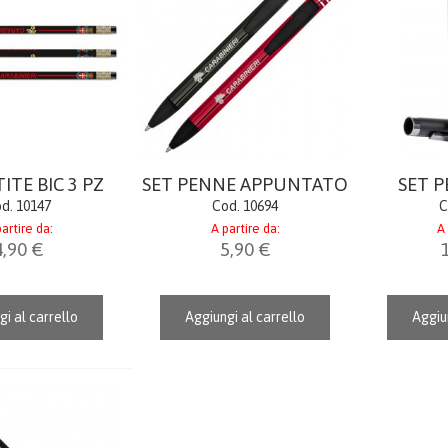
ITE BIC 3 PZ
SET PENNE APPUNTATO
SET 
d. 10147
Cod. 10694
C
artire da:
A partire da:
A 
4,90 €
5,90 €
gi al carrello
Aggiungi al carrello
Aggiun