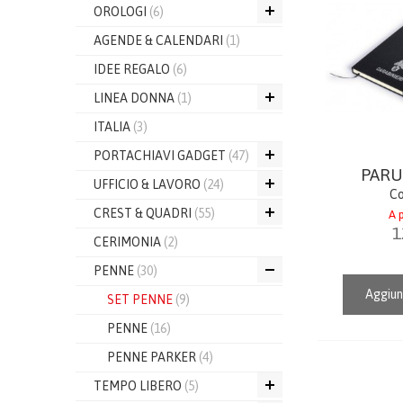
OROLOGI
(6)
AGENDE & CALENDARI
(1)
IDEE REGALO
(6)
LINEA DONNA
(1)
ITALIA
(3)
PORTACHIAVI GADGET
(47)
PARU
UFFICIO & LAVORO
(24)
Co
CREST & QUADRI
(55)
A p
1
CERIMONIA
(2)
PENNE
(30)
Aggiun
SET PENNE
(9)
PENNE
(16)
PENNE PARKER
(4)
TEMPO LIBERO
(5)