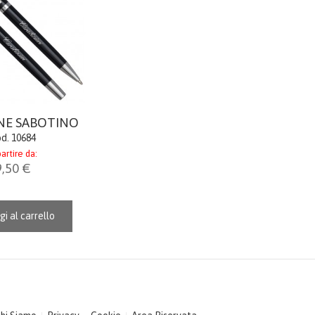
NE SABOTINO
d. 10684
artire da:
9,50 €
gi al carrello